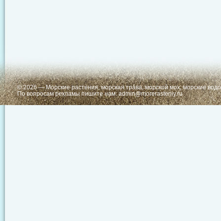
© 2026 —
Морские растения, морская трава, морской мох, морские вод
По вопросам рекламы пишите нам:
admin@morerasteniy.ru