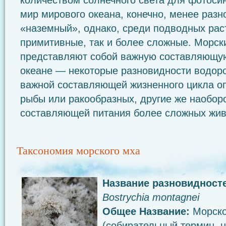
количеством солнечного света для фотоси
мир мирового океана, конечно, менее разн
«наземный», однако, среди подводных раст
примитивные, так и более сложные. Морск
представляют собой важную составляющу
океане — некоторые разновидности водор
важной составляющей жизненного цикла о
рыбы или ракообразных, другие же наобор
составляющей питания более сложных жив
Таксономия морского мха
Название разновидносте
Bostrychia
montagnei
Общее Название:
Морск
(собирательный термин, 