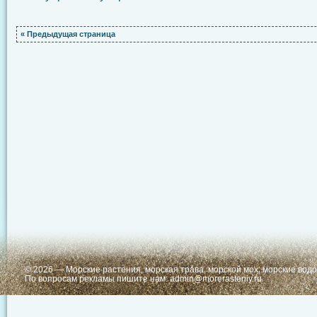
« Предыдущая страница
© 2026 —
Морские растения, морская трава, морской мох, морские вод
По вопросам рекламы пишите нам:
admin@morerasteniy.ru