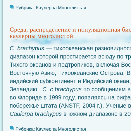
Рубрика:
Каулерпа Многолистая
Среда, распределение и популяционная би
каулерпы многолистой
C.
brachypus
— тихоокеанская разновидност
диапазон которой простирается всюду по т
Tихого океанов и подтропиков, включая Во
Восточную Азию, Тихоокеанские Острова, В
индийский субконтинент и Индийский океан
Зеландию.
C. с
brachypus
по сообщениям в
во Флориде в 1999 году, появляясь на риф
побережье штата (ANSTF, 2004 г.). Ученые
Caulerpa
brachypus
в южном диапазоне в 20
Рубрика:
Каулерпа Многолистая