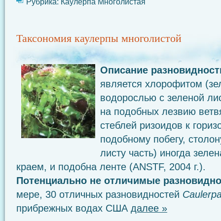
Рубрика:
Каулерпа Многолистая
Таксономия каулерпы многолистой
Описание разновидност
является хлорофитом (зе
водорослью с зеленой ли
на подобных лезвию ветв
стеблей ризоидов к гориз
подобному побегу, столон
листу часть) иногда зеле
краем, и подобна ленте (ANSTF, 2004 г.).
Потенциально не отличимые разновидн
мере, 30 отличных разновидностей
Caulerp
прибрежных водах США
далее »