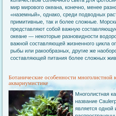
количеством солнечного света для фотоси
мир мирового океана, конечно, менее разн
«наземный», однако, среди подводных раст
примитивные, так и более сложные. Морск
представляют собой важную составляющу
океане — некоторые разновидности водор
важной составляющей жизненного цикла о
рыбы или ракообразных, другие же наобор
составляющей питания более сложных жив
Ботанические особенности многолистной 
аквариумистике
Многолистная ка
название Cauler
является одной 
распространенн