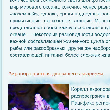
количеством солнечного света для фотоси
мир мирового океана, конечно, менее разн
«наземный», однако, среди подводных раст
примитивные, так и более сложные. Морск
представляют собой важную составляющу
океане — некоторые разновидности водор
важной составляющей жизненного цикла о
рыбы или ракообразных, другие же наобор
составляющей питания более сложных жив
Акропора цветная для вашего аквариума
Коралл акропора
распространен в
Пацифике регио
колонии определ