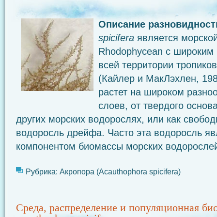
Описание разновидност
spicifera
является морско
Rhodophycean с широким
всей территории тропиков
(Кайлер и МакЛэхлен, 1986
растет на широком разно
слоев, от твердого основ
других морских водорослях, или как свобо
водоросль дрейфа. Часто эта водоросль я
компонентом биомассы морских водоросле
Рубрика:
Акропора (Acauthophora spicifera)
Среда, распределение и популяционная би