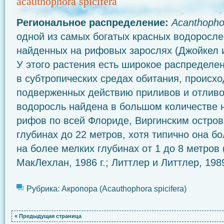
acauthophora spicifera
Региональное распределение:
Acanthoph
одной из самых богатых красных водоросле
найденных на рифовых зарослях (Джойкел и 
У этого растения есть широкое распределен
в субтропических средах обитания, происхо
подверженных действию приливов и отливо
водоросль найдена в большом количестве 
рифов по всей Флориде, Виргинским остров
глубинах до 22 метров, хотя типично она б
на более мелких глубинах от 1 до 8 метров
МакЛехлан, 1986 г.; Литтлер и Литтлер, 1989
Рубрика:
Акропора (Acauthophora spicifera)
« Предыдущая страница